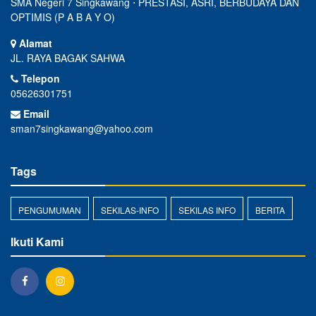
SMA Negeri 7 Singkawang ⋅ PRESTASI, ASRI, BERBUDAYA DAN
OPTIMIS (P A B A Y O)
Alamat
JL. RAYA BAGAK SAHWA
Telepon
05626301751
Email
sman7singkawang@yahoo.com
Tags
PENGUMUMAN
SEKILAS-INFO
SEKILAS INFO
BERITA
Ikuti Kami