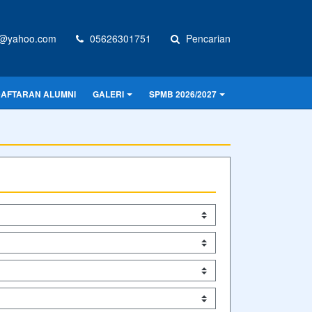
g@yahoo.com
05626301751
Pencarian
AFTARAN ALUMNI
GALERI
SPMB 2026/2027