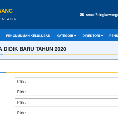
WANG
sman7singkawan
 A B A Y O)
PENGUMUMAN KELULUSAN
KATEGORI
DIREKTORI
PEND
 DIDIK BARU TAHUN 2020