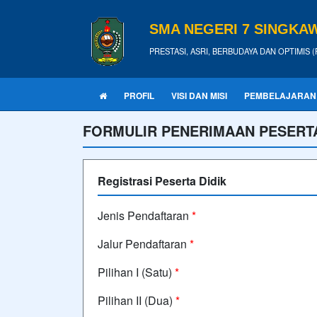
SMA NEGERI 7 SINGKA
PRESTASI, ASRI, BERBUDAYA DAN OPTIMIS (P
PROFIL
VISI DAN MISI
PEMBELAJARAN
FORMULIR PENERIMAAN PESERTA
Registrasi Peserta Didik
Jenis Pendaftaran
*
Jalur Pendaftaran
*
Pilihan I (Satu)
*
Pilihan II (Dua)
*