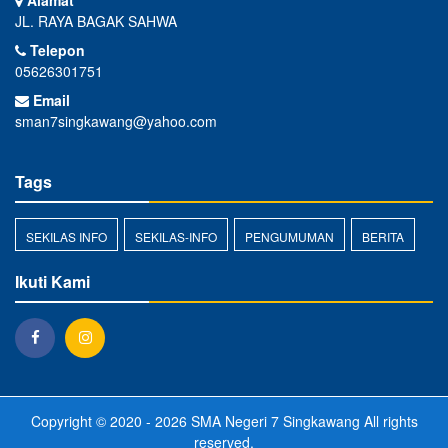
Alamat
JL. RAYA BAGAK SAHWA
Telepon
05626301751
Email
sman7singkawang@yahoo.com
Tags
SEKILAS INFO
SEKILAS-INFO
PENGUMUMAN
BERITA
Ikuti Kami
Copyright © 2020 - 2026
SMA Negeri 7 Singkawang
All rights
reserved.